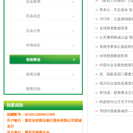
《政府工作报告》公
总会新闻
李本公：不忘使命 
区县动态
2015年，公益领域
全球慈善数据宪章
总会公告
公开透明将成公益“新
外地动态
美国专家谈公益机构
全球慈善数据宪章
慈善聚焦
中国大企业家的慈善
政策法规
党、国家及部门重要
四川出台加快发展养老
慈善活动
郑功成：慈善事业立
民政部办公厅关于印
我要捐助
寻找中国最善城市—
捐赠帐号：88180120000037008
开户银行：雅安农村商业银行股份有限公司雨城
支行
开户单位：雅安市慈善总会